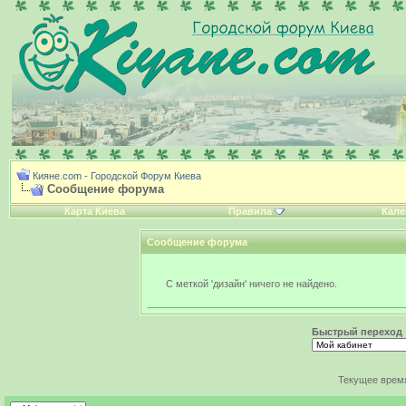
Кияне.com - Городской Форум Киева
Сообщение форума
Карта Киева
Правила
Кале
Сообщение форума
С меткой 'дизайн' ничего не найдено.
Быстрый переход
Текущее врем