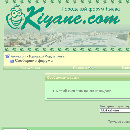
Кияне.com - Городской Форум Киева
Сообщение форума
Карта Киева
Правила
Кале
Сообщение форума
С меткой 'киев пиво' ничего не найдено.
Быстрый переход
Текущее врем